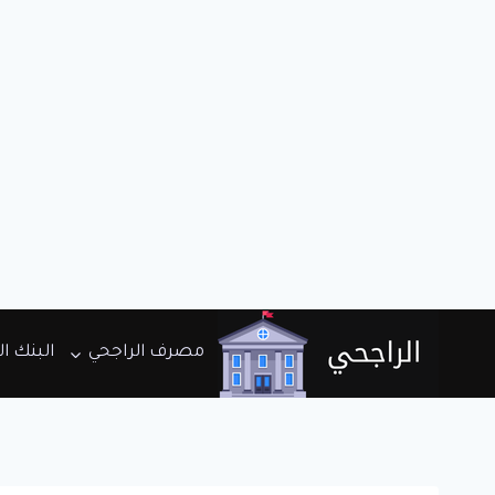
لتجاوز
مصرف الراجحي
البنك ا
لى
لمحتوى