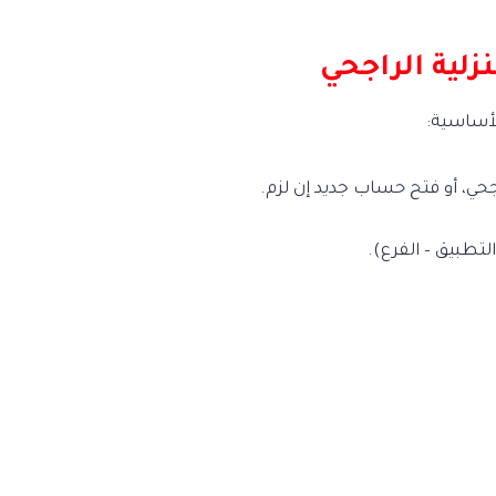
لية الراجحي
لأساسية:
ي، أو فتح حساب جديد إن لزم.
التطبيق – الفرع).